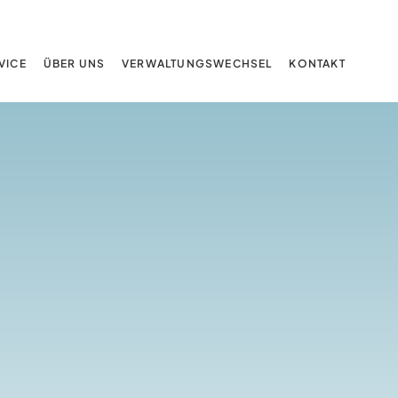
DOWNLOAD APP
KONTAKT
KUNDEN LOGIN
VICE
ÜBER UNS
VERWALTUNGSWECHSEL
KONTAKT