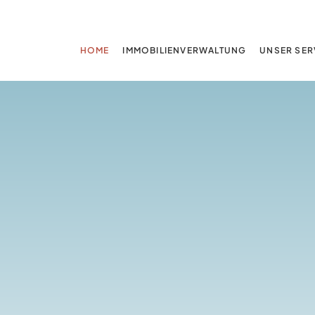
HOME
IMMOBILIENVERWALTUNG
UNSER SER
TREUHAND BAUM
tsteigerung durch
ekte Pflege