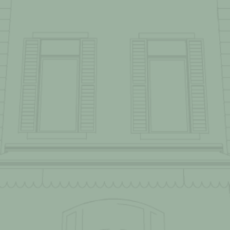
CH &
TRANSPARENT
PERSÖNLICH &
SICHER
ICH
FAMILIÄR